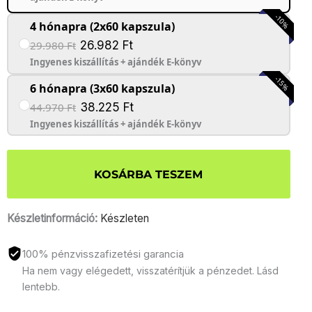
-10%
4 hónapra (2x60 kapszula)
29.980 Ft
26.982 Ft
Ingyenes kiszállítás + ajándék E-könyv
-15%
6 hónapra (3x60 kapszula)
44.970 Ft
38.225 Ft
Ingyenes kiszállítás + ajándék E-könyv
KOSÁRBA TESZEM
Készletinformáció:
Készleten
100% pénzvisszafizetési garancia
Ha nem vagy elégedett, visszatérítjük a pénzedet. Lásd
lentebb.