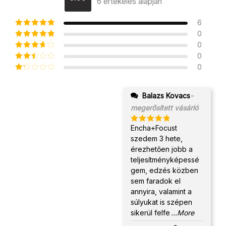
6 értékelés alapján
Értékelé
s:
5.00
/
5
6
0
Értékelés:
5
/ 5
0
Értékelé
s:
4
/ 5
0
Értékel
és:
3
0
Érté
/ 5
kelé
Ér
s:
2
té
/ 5
ke
Balazs Kovacs
-
lé
s
megerősített vásárló
:
1
/
Encha+Focust
Értékelés:
5
5
/ 5
szedem 3 hete,
érezhetően jobb a
teljesítményképessé
gem, edzés közben
sem faradok el
annyira, valamint a
súlyukat is szépen
sikerül felfe
...More