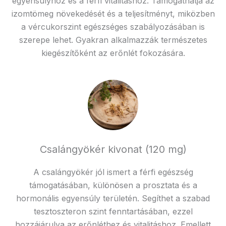
egyensúlyhoz és a férfi vitalitáshoz. Támogathatja az
izomtömeg növekedését és a teljesítményt, miközben
a vércukorszint egészséges szabályozásában is
szerepe lehet. Gyakran alkalmazzák természetes
kiegészítőként az erőnlét fokozására.
Csalángyökér kivonat (120 mg)
A csalángyökér jól ismert a férfi egészség
támogatásában, különösen a prosztata és a
hormonális egyensúly területén. Segíthet a szabad
tesztoszteron szint fenntartásában, ezzel
hozzájárulva az erőnléthez és vitalitáshoz. Emellett