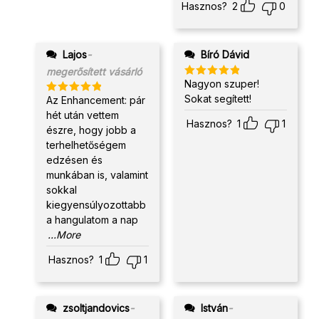
Hasznos?
2
0
Lajos
-
Bíró Dávid
megerősített vásárló
Nagyon szuper!
Értékelés:
5
/ 5
Sokat segített!
Az Enhancement: pár
Értékelés:
5
/ 5
hét után vettem
Hasznos?
1
1
észre, hogy jobb a
terhelhetőségem
edzésen és
munkában is, valamint
sokkal
kiegyensúlyozottabb
a hangulatom a nap
...More
Hasznos?
1
1
zsoltjandovics
-
István
-