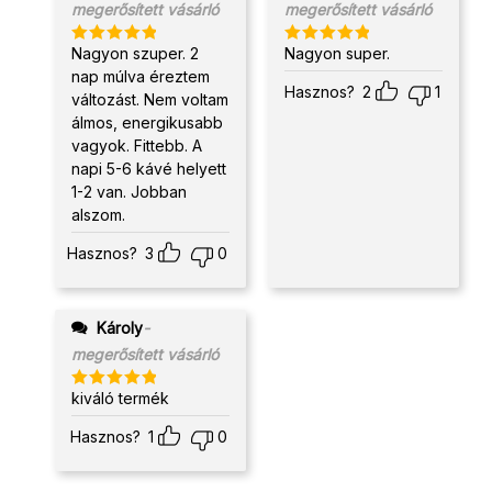
megerősített vásárló
megerősített vásárló
Nagyon szuper. 2
Nagyon super.
Értékelés:
Értékelés:
5
/ 5
5
/ 5
nap múlva éreztem
Hasznos?
2
1
változást. Nem voltam
álmos, energikusabb
vagyok. Fittebb. A
napi 5-6 kávé helyett
1-2 van. Jobban
alszom.
Hasznos?
3
0
Károly
-
megerősített vásárló
kiváló termék
Értékelés:
5
/ 5
Hasznos?
1
0