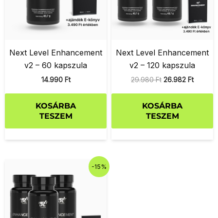
Next Level Enhancement
Next Level Enhancement
v2 – 60 kapszula
v2 – 120 kapszula
14.990
Ft
29.980
Ft
26.982
Ft
KOSÁRBA
KOSÁRBA
TESZEM
TESZEM
Original
Current
-15%
price
price
was:
is:
44.970 Ft.
38.225 Ft.