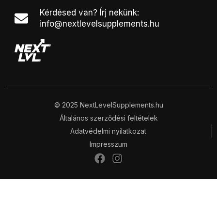
Kérdésed van? Írj nekünk:
info@nextlevelsupplements.hu
© 2025 NextLevelSupplements.hu
Általános szerződési feltételek
Adatvédelmi nyilatkozat
Impresszum
F
I
a
n
c
s
e
t
b
a
o
g