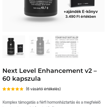
Next Level Enhancement v2 –
60 kapszula
(
6
vásárlói értékelés)
Értékelés
6
5.00
az 5-
ből,
Komplex támogatás a férfi hormonháztartás és a megfelelő
értékelés