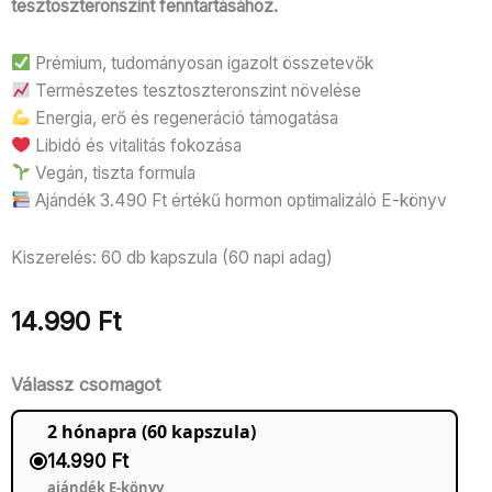
tesztoszteronszint fenntartásához.
alapján
Prémium, tudományosan igazolt összetevők
Természetes tesztoszteronszint növelése
Energia, erő és regeneráció támogatása
Libidó és vitalitás fokozása
Vegán, tiszta formula
Ajándék 3.490 Ft értékű hormon optimalizáló E-könyv
Kiszerelés: 60 db kapszula (60 napi adag)
14.990
Ft
Válassz csomagot
2 hónapra (60 kapszula)
14.990 Ft
ajándék E-könyv