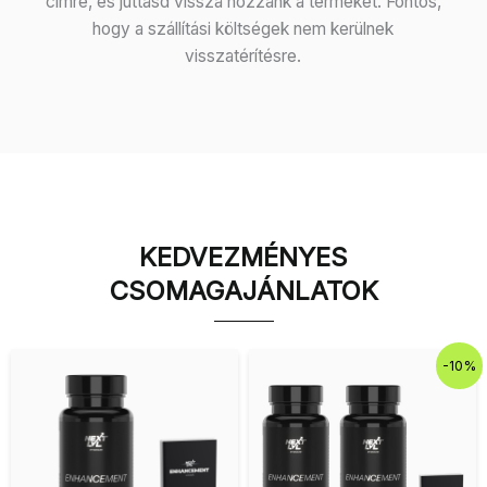
címre, és juttasd vissza hozzánk a terméket. Fontos,
hogy a szállítási költségek nem kerülnek
visszatérítésre.
KEDVEZMÉNYES
CSOMAGAJÁNLATOK
Original
Current
-10%
price
price
was:
is:
29.980 Ft.
26.982 