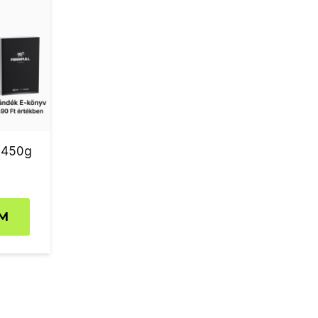
– 450g
M