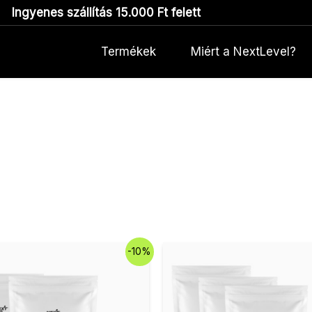
Ingyenes szállítás 15.000 Ft felett
Termékek
Miért a NextLevel?
Original
Current
Original
-10%
price
price
price
was:
is:
was:
21.980 Ft.
19.782 Ft.
32.970 Ft