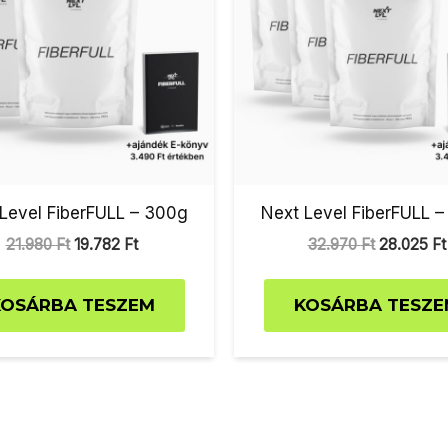
Level FiberFULL – 300g
Next Level FiberFULL 
21.980
Ft
19.782
Ft
32.970
Ft
28.025
Ft
KOSÁRBA TESZEM
KOSÁRBA TESZE